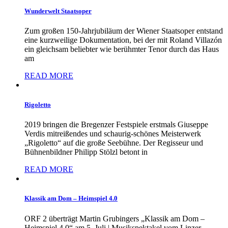
Wunderwelt Staatsoper
Zum großen 150-Jahrjubiläum der Wiener Staatsoper entstand
eine kurzweilige Dokumentation, bei der mit Roland Villazón
ein gleichsam beliebter wie berühmter Tenor durch das Haus
am
READ MORE
Rigoletto
2019 bringen die Bregenzer Festspiele erstmals Giuseppe
Verdis mitreißendes und schaurig-schönes Meisterwerk
„Rigoletto“ auf die große Seebühne. Der Regisseur und
Bühnenbildner Philipp Stölzl betont in
READ MORE
Klassik am Dom – Heimspiel 4.0
ORF 2 überträgt Martin Grubingers „Klassik am Dom –
Heimspiel 4.0“ am 5. Juli | Musikspektakel vom Linzer