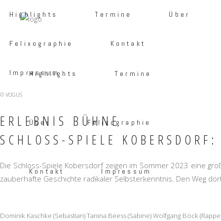
Highlights
Termine
Über
Felixographie
Kontakt
Impressum
Highlights
Termine
© VOGUS
ERLEBNIS BÜHNE
Über
Felixographie
SCHLOSS-SPIELE KOBERSDORF
Die Schloss-Spiele Kobersdorf zeigen im Sommer 2023 eine gro
Kontakt
Impressum
zauberhafte Geschichte radikaler Selbsterkenntnis. Den Weg dor
Dominik Kaschke (Sebastian) Tanina Beess (Sabine) Wolfgang Böck (Rappelko