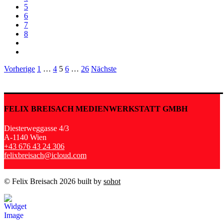
5
6
7
8
Seitennummerierung
Vorherige
1
…
4
5
6
…
26
Nächste
der
Beiträge
FELIX BREISACH MEDIENWERKSTATT GMBH
Diesterweggasse 4/3
A-1140 Wien
+43 676 43 24 306
felixbreisach@icloud.com
© Felix Breisach 2026 built by
sohot