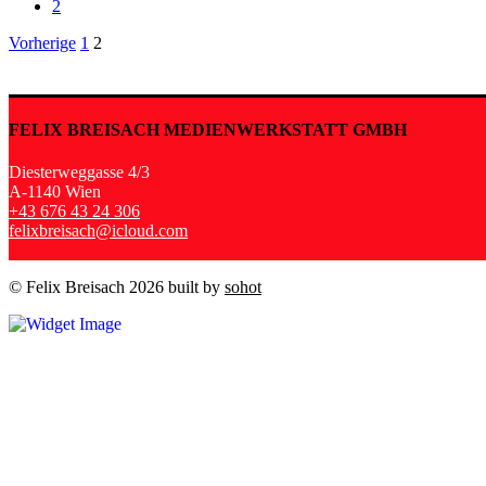
2
Seitennummerierung
Vorherige
1
2
der
Beiträge
FELIX BREISACH MEDIENWERKSTATT GMBH
Diesterweggasse 4/3
A-1140 Wien
+43 676 43 24 306
felixbreisach@icloud.com
© Felix Breisach 2026 built by
sohot