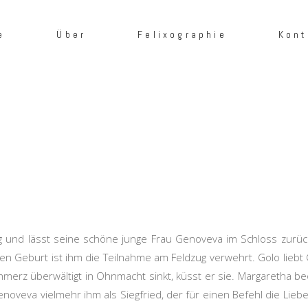
e
Über
Felixographie
Kont
eg und lässt seine schöne junge Frau Genoveva im Schloss zurück
n Geburt ist ihm die Teilnahme am Feldzug verwehrt. Golo liebt 
merz überwältigt in Ohnmacht sinkt, küsst er sie. Margaretha beo
Genoveva vielmehr ihm als Siegfried, der für einen Befehl die Lieben