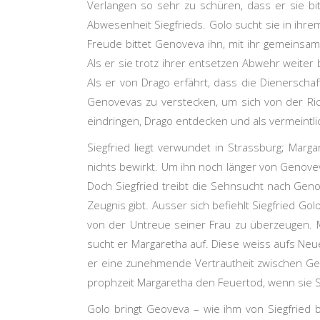
Verlangen so sehr zu schüren, dass er sie bi
Abwesenheit Siegfrieds. Golo sucht sie in ih
Freude bittet Genoveva ihn, mit ihr gemeinsam
Als er sie trotz ihrer entsetzen Abwehr weiter 
Als er von Drago erfährt, dass die Dienerscha
Genovevas zu verstecken, um sich von der Ric
eindringen, Drago entdecken und als vermeintl
Siegfried liegt verwundet in Strassburg; Marga
nichts bewirkt. Um ihn noch länger von Genove
Doch Siegfried treibt die Sehnsucht nach Gen
Zeugnis gibt. Ausser sich befiehlt Siegfried Go
von der Untreue seiner Frau zu überzeugen. M
sucht er Margaretha auf. Diese weiss aufs Neue
er eine zunehmende Vertrautheit zwischen Ge
prophzeit Margaretha den Feuertod, wenn sie Sie
Golo bringt Geoveva – wie ihm von Siegfried 