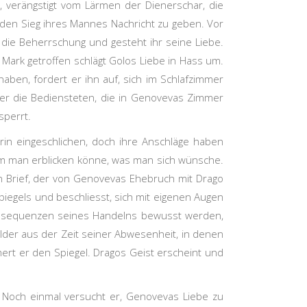
, verängstigt vom Lärmen der Dienerschar, die
den Sieg ihres Mannes Nachricht zu geben. Vor
 die Beherrschung und gesteht ihr seine Liebe.
s Mark getroffen schlägt Golos Liebe in Hass um.
aben, fordert er ihn auf, sich im Schlafzimmer
 er die Bediensteten, die in Genovevas Zimmer
sperrt.
gerin eingeschlichen, doch ihre Anschläge haben
dem man erblicken könne, was man sich wünsche.
n Brief, der von Genovevas Ehebruch mit Drago
spiegels und beschliesst, sich mit eigenen Augen
 Konsequenzen seines Handelns bewusst werden,
ilder aus der Zeit seiner Abwesenheit, in denen
t er den Spiegel. Dragos Geist erscheint und
. Noch einmal versucht er, Genovevas Liebe zu