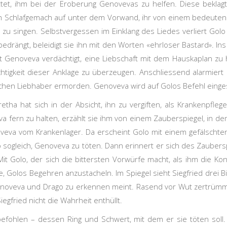
ttet, ihm bei der Eroberung Genovevas zu helfen. Diese beklagt
rem Schlafgemach auf unter dem Vorwand, ihr von einem bedeuten
 zu singen. Selbstvergessen im Einklang des Liedes verliert Golo
bedrängt, beleidigt sie ihn mit den Worten «ehrloser Bastard». In
ft Genoveva verdächtigt, eine Liebschaft mit dem Hauskaplan zu h
htigkeit dieser Anklage zu überzeugen. Anschliessend alarmiert
ichen Liebhaber ermorden. Genoveva wird auf Golos Befehl einge
retha hat sich in der Absicht, ihn zu vergiften, als Krankenpfle
va fern zu halten, erzählt sie ihm von einem Zauberspiegel, in 
oveva vom Krankenlager. Da erscheint Golo mit einem gefälschte
lo sogleich, Genoveva zu töten. Dann erinnert er sich des Zauber
it Golo, der sich die bittersten Vorwürfe macht, als ihm die
, Golos Begehren anzustacheln. Im Spiegel sieht Siegfried drei B
noveva und Drago zu erkennen meint. Rasend vor Wut zertrümmer
gfried nicht die Wahrheit enthüllt.
befohlen – dessen Ring und Schwert, mit dem er sie töten soll