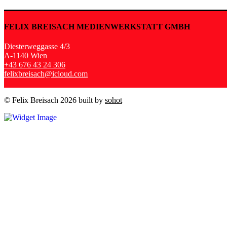
FELIX BREISACH MEDIENWERKSTATT GMBH
Diesterweggasse 4/3
A-1140 Wien
+43 676 43 24 306
felixbreisach@icloud.com
© Felix Breisach 2026 built by
sohot