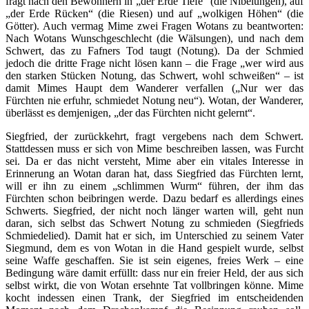
fragt nach den Bewohnern in „der Erde Tiefe“ (die Nibelungen), auf
„der Erde Rücken“ (die Riesen) und auf „wolkigen Höhen“ (die
Götter). Auch vermag Mime zwei Fragen Wotans zu beantworten:
Nach Wotans Wunschgeschlecht (die Wälsungen), und nach dem
Schwert, das zu Fafners Tod taugt (Notung). Da der Schmied
jedoch die dritte Frage nicht lösen kann – die Frage „wer wird aus
den starken Stücken Notung, das Schwert, wohl schweißen“ – ist
damit Mimes Haupt dem Wanderer verfallen („Nur wer das
Fürchten nie erfuhr, schmiedet Notung neu“). Wotan, der Wanderer,
überlässt es demjenigen, „der das Fürchten nicht gelernt“.
Siegfried, der zurückkehrt, fragt vergebens nach dem Schwert.
Stattdessen muss er sich von Mime beschreiben lassen, was Furcht
sei. Da er das nicht versteht, Mime aber ein vitales Interesse in
Erinnerung an Wotan daran hat, dass Siegfried das Fürchten lernt,
will er ihn zu einem „schlimmen Wurm“ führen, der ihm das
Fürchten schon beibringen werde. Dazu bedarf es allerdings eines
Schwerts. Siegfried, der nicht noch länger warten will, geht nun
daran, sich selbst das Schwert Notung zu schmieden (Siegfrieds
Schmiedelied). Damit hat er sich, im Unterschied zu seinem Vater
Siegmund, dem es von Wotan in die Hand gespielt wurde, selbst
seine Waffe geschaffen. Sie ist sein eigenes, freies Werk – eine
Bedingung wäre damit erfüllt: dass nur ein freier Held, der aus sich
selbst wirkt, die von Wotan ersehnte Tat vollbringen könne. Mime
kocht indessen einen Trank, der Siegfried im entscheidenden