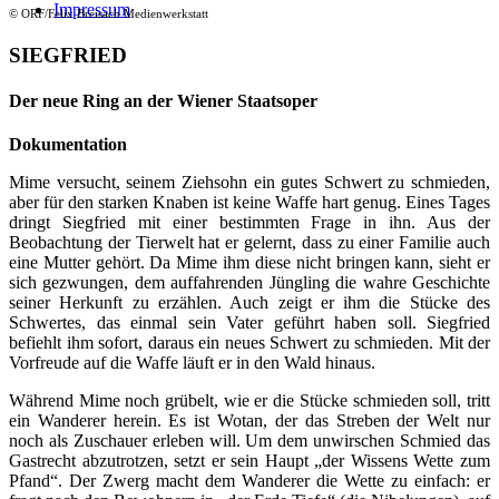
Impressum
© ORF/Felix Breisach Medienwerkstatt
SIEGFRIED
Der neue Ring an der Wiener Staatsoper
Dokumentation
Mime versucht, seinem Ziehsohn ein gutes Schwert zu schmieden,
aber für den starken Knaben ist keine Waffe hart genug. Eines Tages
dringt Siegfried mit einer bestimmten Frage in ihn. Aus der
Beobachtung der Tierwelt hat er gelernt, dass zu einer Familie auch
eine Mutter gehört. Da Mime ihm diese nicht bringen kann, sieht er
sich gezwungen, dem auffahrenden Jüngling die wahre Geschichte
seiner Herkunft zu erzählen. Auch zeigt er ihm die Stücke des
Schwertes, das einmal sein Vater geführt haben soll. Siegfried
befiehlt ihm sofort, daraus ein neues Schwert zu schmieden. Mit der
Vorfreude auf die Waffe läuft er in den Wald hinaus.
Während Mime noch grübelt, wie er die Stücke schmieden soll, tritt
ein Wanderer herein. Es ist Wotan, der das Streben der Welt nur
noch als Zuschauer erleben will. Um dem unwirschen Schmied das
Gastrecht abzutrotzen, setzt er sein Haupt „der Wissens Wette zum
Pfand“. Der Zwerg macht dem Wanderer die Wette zu einfach: er