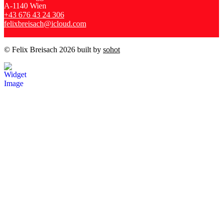
A-1140 Wien
+43 676 43 24 306
felixbreisach@icloud.com
© Felix Breisach 2026 built by
sohot