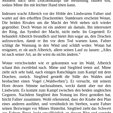
Moment nach dem Drachenkampf die Besinnung rauben soll,
sodass Mime ihn mit leichter Hand töten kann.
Indessen wacht Alberich vor der Höhle des Lindwurms Fafner und
wartet auf den erhofften Drachentöter. Stattdessen erscheint Wotan.
Die beiden Rivalen um die Macht der Welt stehen sich wieder
gegenüber. Doch Wotan ist ein anderer als damals. Ihn interessiert
der Ring, das Symbol der Macht, nicht mehr. Im Gegenteil: Er
behandelt Alberich freundlich und bietet ihm sogar an, den Drachen
aufzuwecken, damit er ihn vor dem Tod warnen kann. Fafner
schlägt die Warnung in den Wind und schläft weiter. Wotan hat
resigniert, er rät auch Alberich, allem seinen Lauf zu lassen: „Alles
ist nach seiner Art, an ihr wirst du nichts ändern.“
Wotan verschwindet wie er gekommen war im Wald, Alberich
schaut ihm zweifelnd nach. Mime und Siegfried treten auf. Mime
zieht sich sehr bald, nach einigen Ratschlägen zum Kampf mit dem
Drachen, zurück. Siegfried genießt die Stille des Waldes und
beobachtet einen Vogel (‚Waldweben’). Er versucht, mit seinem
Horn dessen Stimme nachzuahmen, weckt damit aber nur den
Lindwurm. Es kommt zum Kampf zwischen den beiden ungleichen
Gegnern. Nachdem Siegfried ihm Notung ins Herz gestoßen hat,
bricht Fafner zusammen. Wohl erkennend, dass der Knabe den Plan
eines anderen ausführt, und versöhnlich im Sterben, warnt Fafner
seinen Bezwinger vor Mimes Hinterlist. Siegfried zieht das Schwert
aus Fafners Brust, leckt unwillkürlich an dessen Blut und versteht