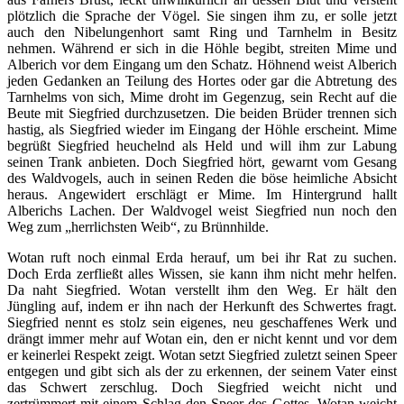
plötzlich die Sprache der Vögel. Sie singen ihm zu, er solle jetzt
auch den Nibelungenhort samt Ring und Tarnhelm in Besitz
nehmen. Während er sich in die Höhle begibt, streiten Mime und
Alberich vor dem Eingang um den Schatz. Höhnend weist Alberich
jeden Gedanken an Teilung des Hortes oder gar die Abtretung des
Tarnhelms von sich, Mime droht im Gegenzug, sein Recht auf die
Beute mit Siegfried durchzusetzen. Die beiden Brüder trennen sich
hastig, als Siegfried wieder im Eingang der Höhle erscheint. Mime
begrüßt Siegfried heuchelnd als Held und will ihm zur Labung
seinen Trank anbieten. Doch Siegfried hört, gewarnt vom Gesang
des Waldvogels, auch in seinen Reden die böse heimliche Absicht
heraus. Angewidert erschlägt er Mime. Im Hintergrund hallt
Alberichs Lachen. Der Waldvogel weist Siegfried nun noch den
Weg zum „herrlichsten Weib“, zu Brünnhilde.
Wotan ruft noch einmal Erda herauf, um bei ihr Rat zu suchen.
Doch Erda zerfließt alles Wissen, sie kann ihm nicht mehr helfen.
Da naht Siegfried. Wotan verstellt ihm den Weg. Er hält den
Jüngling auf, indem er ihn nach der Herkunft des Schwertes fragt.
Siegfried nennt es stolz sein eigenes, neu geschaffenes Werk und
drängt immer mehr auf Wotan ein, den er nicht kennt und vor dem
er keinerlei Respekt zeigt. Wotan setzt Siegfried zuletzt seinen Speer
entgegen und gibt sich als der zu erkennen, der seinem Vater einst
das Schwert zerschlug. Doch Siegfried weicht nicht und
zertrümmert mit einem Schlag den Speer des Gottes. Wotan weicht