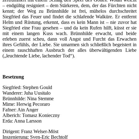
– endgültig resigniert – dem Stärkeren, dem, der das Fürchten nicht
kennt; der Weg zu Brünnhilde ist frei, mühelos durchschreitet
Siegfried das Feuer und findet die schlafende Walküre. Er entfernt
Helm und Rüstung, erkennt, dass es kein Mann ist – nie zuvor hat
Siegfried eine Frau gesehen – und da kein Rufen hilft, küsst er sie
mit einem langen Kuss wach. Brünnhilde erwacht, und beide
erleben zuerst scheu, dann voll Angst und Furcht das Erwachen
ihres Gefühls, der Liebe. Sie umarmen sich schließlich begeistert in
einem rauschhaften Ausbruch der alles überwältigenden Liebe
(„leuchtende Liebe, lachender Tod“).
Besetzung
Siegfried: Stephen Gould
Wanderer: Juha Uusitalo
Brünnhilde: Nina Stemme
Mime: Herwig Pecoraro
Fafner: Ain Anger
Alberich: Tomasz Konieczny
Erda: Anna Larsson
Dirigent: Franz Welser-Möst
Inszenierung: Sven-Eric Bechtolf