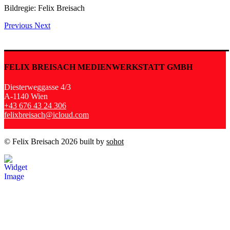
Bildregie: Felix Breisach
Previous
Next
FELIX BREISACH MEDIENWERKSTATT GMBH
Diesterweggasse 4/3
A-1140 Wien
+43 676 43 24 306
felixbreisach@icloud.com
© Felix Breisach 2026 built by
sohot