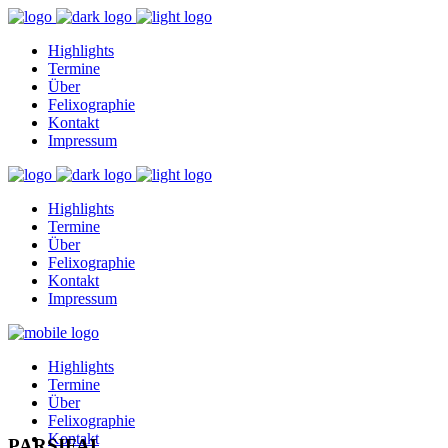
Highlights
Termine
Über
Felixographie
Kontakt
Impressum
Highlights
Termine
Über
Felixographie
Kontakt
Impressum
Highlights
Termine
Über
Felixographie
Kontakt
PARSIFAL