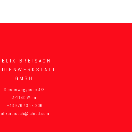
FELIX BREISACH
EDIENWERKSTATT
GMBH
Diesterweggasse 4/3
A-1140 Wien
+43 676 43 24 306
felixbreisach@icloud.com