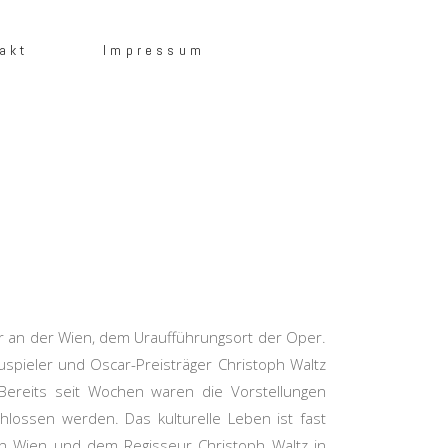
akt
Impressum
r an der Wien, dem Uraufführungsort der Oper.
uspieler und Oscar-Preisträger Christoph Waltz
Bereits seit Wochen waren die Vorstellungen
lossen werden. Das kulturelle Leben ist fast
n Wien und dem Regisseur Christoph Waltz in