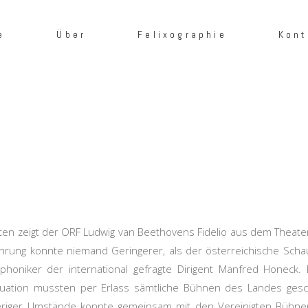
e
Über
Felixographie
Kont
n
ten zeigt der ORF Ludwig van Beethovens Fidelio aus dem Theate
hrung konnte niemand Geringerer, als der österreichische Scha
niker der international gefragte Dirigent Manfred Honeck. 
ituation mussten per Erlass sämtliche Bühnen des Landes gesch
ieriger Umstände konnte gemeinsam mit den Vereinigten Bühne