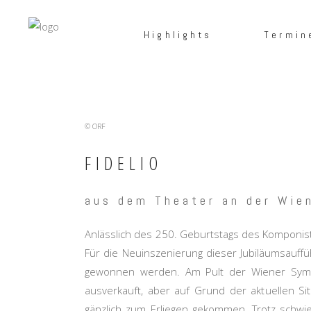
Highlights
Termin
© ORF
FIDELIO
aus dem Theater an der Wie
Anlässlich des 250. Geburtstags des Komponis
Für die Neuinszenierung dieser Jubiläumsauffü
gewonnen werden. Am Pult der Wiener Sympho
ausverkauft, aber auf Grund der aktuellen S
gänzlich zum Erliegen gekommen. Trotz schw