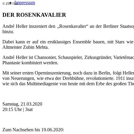
Impressum
© ZDF/3sat
DER ROSENKAVALIER
André Heller inszeniert den „Rosenkavalier“ an der Berliner Staatso
hinzu.
Dabei kann er auf ein erstklassiges Ensemble bauen, mit Stars w
Altmeister Zubin Mehta.
André Heller ist Chansonier, Schauspieler, Zirkusgründer, Varietéma
Phantasie kombiniert werden.
Mit seiner ersten Operninszenierung, noch dazu in Berlin, folgt Hel
von Neuerungen, wie etwa der Drehbühne, revolutionierte. 1911 ins
wie sich das Multimediagenie von heute mit dem Erbe des großen Thea
Samstag, 21.03.2020
20:15 Uhr | 3sat
Zum Nachsehen bis 19.06.2020: