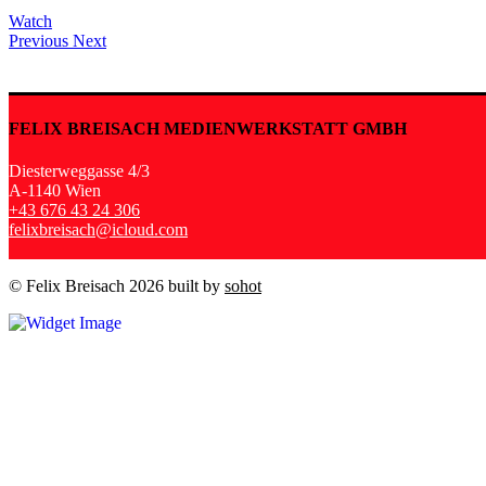
Watch
Previous
Next
FELIX BREISACH MEDIENWERKSTATT GMBH
Diesterweggasse 4/3
A-1140 Wien
+43 676 43 24 306
felixbreisach@icloud.com
© Felix Breisach 2026 built by
sohot