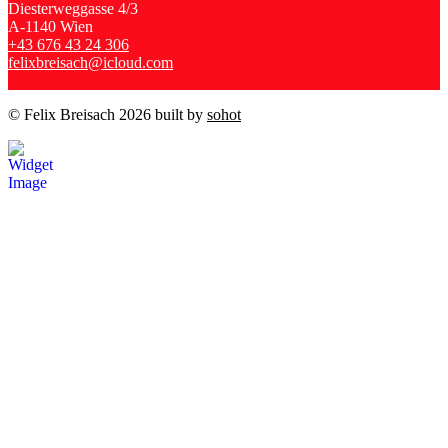
Diesterweggasse 4/3
A-1140 Wien
+43 676 43 24 306
felixbreisach@icloud.com
© Felix Breisach 2026 built by
sohot