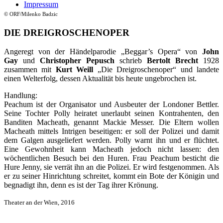
Impressum
© ORF/Milenko Badzic
DIE DREIGROSCHENOPER
Angeregt von der Händelparodie „Beggar’s Opera“ von
John
Gay
und
Christopher Pepusch
schrieb
Bertolt Brecht
1928
zusammen mit
Kurt Weill
„Die Dreigroschenoper“ und landete
einen Welterfolg, dessen Aktualität bis heute ungebrochen ist.
Handlung:
Peachum ist der Organisator und Ausbeuter der Londoner Bettler.
Seine Tochter Polly heiratet unerlaubt seinen Kontrahenten, den
Banditen Macheath, genannt Mackie Messer. Die Eltern wollen
Macheath mittels Intrigen beseitigen: er soll der Polizei und damit
dem Galgen ausgeliefert werden. Polly warnt ihn und er flüchtet.
Eine Gewohnheit kann Macheath jedoch nicht lassen: den
wöchentlichen Besuch bei den Huren. Frau Peachum besticht die
Hure Jenny, sie verrät ihn an die Polizei. Er wird festgenommen. Als
er zu seiner Hinrichtung schreitet, kommt ein Bote der Königin und
begnadigt ihn, denn es ist der Tag ihrer Krönung.
Theater an der Wien, 2016