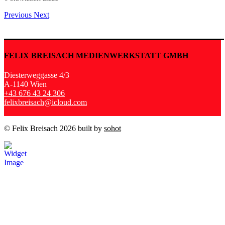
Previous
Next
FELIX BREISACH MEDIENWERKSTATT GMBH
Diesterweggasse 4/3
A-1140 Wien
+43 676 43 24 306
felixbreisach@icloud.com
© Felix Breisach 2026 built by
sohot