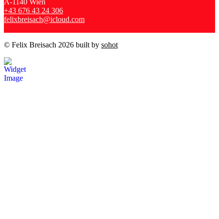
A-1140 Wien
+43 676 43 24 306
felixbreisach@icloud.com
© Felix Breisach 2026 built by
sohot