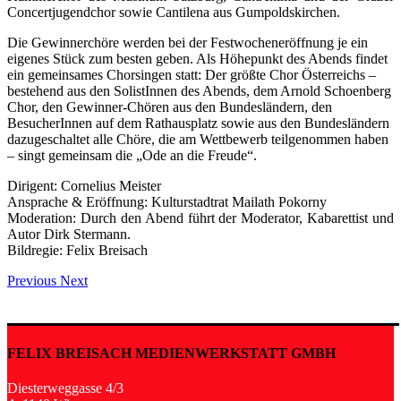
Concertjugendchor sowie Cantilena aus Gumpoldskirchen.
Die Gewinnerchöre werden bei der Festwocheneröffnung je ein
eigenes Stück zum besten geben. Als Höhepunkt des Abends findet
ein gemeinsames Chorsingen statt: Der größte Chor Österreichs –
bestehend aus den SolistInnen des Abends, dem Arnold Schoenberg
Chor, den Gewinner-Chören aus den Bundesländern, den
BesucherInnen auf dem Rathausplatz sowie aus den Bundesländern
dazugeschaltet alle Chöre, die am Wettbewerb teilgenommen haben
– singt gemeinsam die „Ode an die Freude“.
Dirigent: Cornelius Meister
Ansprache & Eröffnung: Kulturstadtrat Mailath Pokorny
Moderation: Durch den Abend führt der Moderator, Kabarettist und
Autor Dirk Stermann.
Bildregie: Felix Breisach
Previous
Next
FELIX BREISACH MEDIENWERKSTATT GMBH
Diesterweggasse 4/3