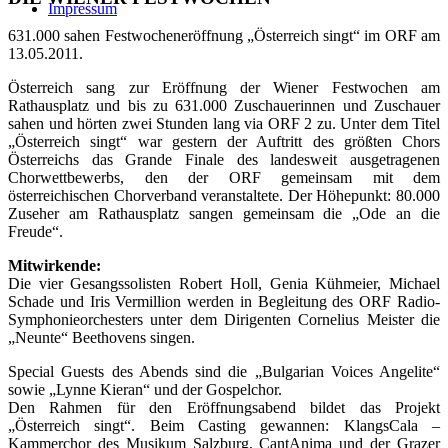
Impressum
631.000 sahen Festwocheneröffnung „Österreich singt“ im ORF am
13.05.2011.
Österreich sang zur Eröffnung der Wiener Festwochen am
Rathausplatz und bis zu 631.000 Zuschauerinnen und Zuschauer
sahen und hörten zwei Stunden lang via ORF 2 zu. Unter dem Titel
„Österreich singt“ war gestern der Auftritt des größten Chors
Österreichs das Grande Finale des landesweit ausgetragenen
Chorwettbewerbs, den der ORF gemeinsam mit dem
österreichischen Chorverband veranstaltete. Der Höhepunkt: 80.000
Zuseher am Rathausplatz sangen gemeinsam die „Ode an die
Freude“.
Mitwirkende:
Die vier Gesangssolisten Robert Holl, Genia Kühmeier, Michael
Schade und Iris Vermillion werden in Begleitung des ORF Radio-
Symphonieorchesters unter dem Dirigenten Cornelius Meister die
„Neunte“ Beethovens singen.
Special Guests des Abends sind die „Bulgarian Voices Angelite“
sowie „Lynne Kieran“ und der Gospelchor.
Den Rahmen für den Eröffnungsabend bildet das Projekt
„Österreich singt“. Beim Casting gewannen: KlangsCala –
Kammerchor des Musikum Salzburg, CantAnima und der Grazer