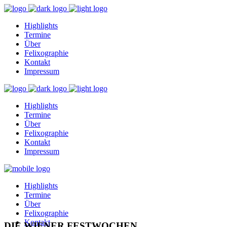
Highlights
Termine
Über
Felixographie
Kontakt
Impressum
Highlights
Termine
Über
Felixographie
Kontakt
Impressum
Highlights
Termine
Über
Felixographie
Kontakt
DIE WIENER FESTWOCHEN