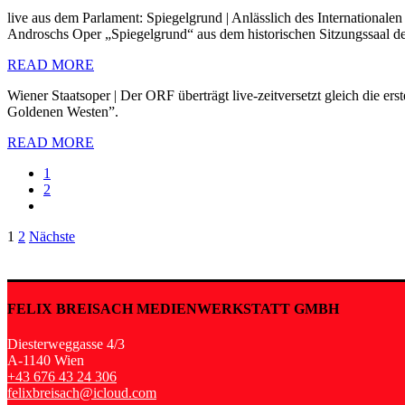
live aus dem Parlament: Spiegelgrund | Anlässlich des Internationale
Androschs Oper „Spiegelgrund“ aus dem historischen Sitzungssaal de
READ MORE
Wiener Staatsoper | Der ORF überträgt live-zeitversetzt gleich die 
Goldenen Westen”.
READ MORE
1
2
Seitennummerierung
1
2
Nächste
der
Beiträge
FELIX BREISACH MEDIENWERKSTATT GMBH
Diesterweggasse 4/3
A-1140 Wien
+43 676 43 24 306
felixbreisach@icloud.com