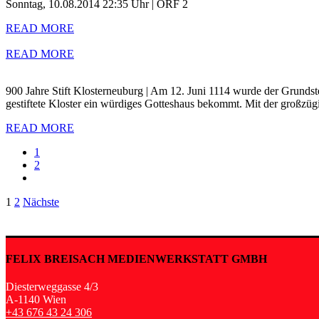
Sonntag, 10.08.2014 22:35 Uhr | ORF 2
READ MORE
READ MORE
900 Jahre Stift Klosterneuburg | Am 12. Juni 1114 wurde der Grundste
gestiftete Kloster ein würdiges Gotteshaus bekommt. Mit der großzüg
READ MORE
1
2
Seitennummerierung
1
2
Nächste
der
Beiträge
FELIX BREISACH MEDIENWERKSTATT GMBH
Diesterweggasse 4/3
A-1140 Wien
+43 676 43 24 306