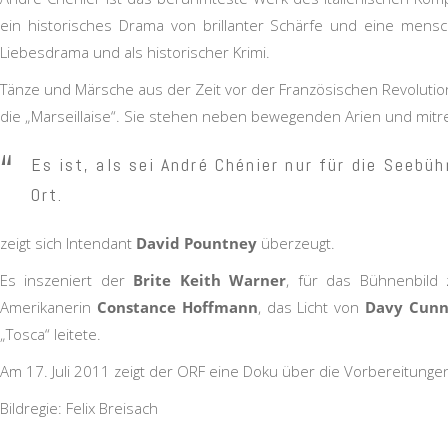
ein historisches Drama von brillanter Schärfe und eine mensch
Liebesdrama und als historischer Krimi.
Tänze und Märsche aus der Zeit vor der Französischen Revolution
die „Marseillaise“. Sie stehen neben bewegenden Arien und mitre
Es ist, als sei André Chénier nur für die Seeb
Ort.
zeigt sich Intendant
David Pountney
überzeugt.
Es inszeniert der
Brite Keith Warner
, für das Bühnenbild
Amerikanerin
Constance Hoffmann
, das Licht von
Davy Cun
„Tosca“ leitete.
Am 17. Juli 2011 zeigt der ORF eine Doku über die Vorbereitunge
Bildregie: Felix Breisach