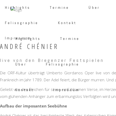
Highlights
Termine
Über
Felixographie
Kontakt
Impressum
Highlights
Termine
ANDRÉ CHÉNIER
live von den Bregenzer Festspielen
Über
Felixographie
Die ORF-Kultur überträgt Umberto Giordanos Oper live von de
Frankreich im Jahr 1789. Der Adel feiert, die Bürger murren. Und 
Geliebt von den Reichen für seine einfühlsamen Verse, im Herzen 
Kontakt
Impressum
vom glühenden Anhänger zum erbarmungslos Verfolgten wird und 
Aufbau der imposanten Seebühne
André Chénier ist das berühmteste Werk des italienischen Ko